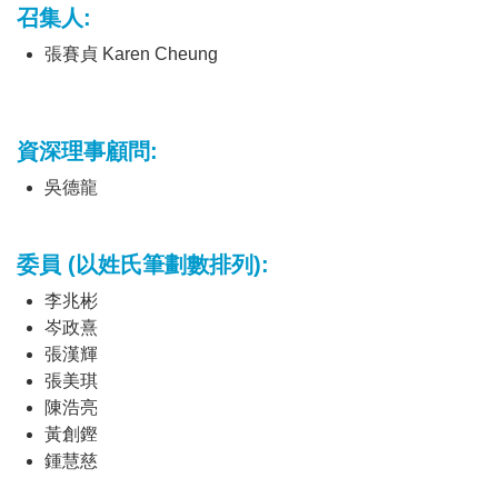
召集人:
張賽貞 Karen Cheung
資深理事顧問
:
吳德龍
委員
(以姓氏筆劃數排列)
:
李兆彬
岑
政熹
張漢輝
張美琪
陳浩亮
黃創鏗
鍾慧慈