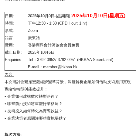
2025年10月10日(星期五)
日期:
2025年10月9日 (星期四)
時間:
下午12:30 - 1:30 (CPD Hour: 1 hr)
形式:
Zoom
語言:
廣東話
費用:
香港商界會計師協會會員免費
截止日期:
2025年10月6日
Enquiries:
Tel：3792 0952/ 3792 0951 (HKBAA Secretariat)
E-mail：member@hkbaa.hk
內容:
本次研討會緊扣宏觀經濟變革背景，深度解析企業如何借助技術應用實現
戰略性轉型與能效提升：
• 企業如何建構數位轉型路徑？
• 哪些前沿技術將重塑行業格局？
• 技術投入如何轉化為實際效益？
• 企業決策者應關注哪些實施要點？
報名方法: