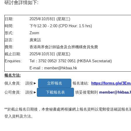
研討會詳情如下:
日期:
2025年10月8日 (星期三)
時間:
下午12:30 - 2:00 (CPD Hour: 1.5 hrs)
形式:
Zoom
語言:
廣東話
費用:
香港商界會計師協會及合辨機構會員免費
截止日期:
2025年10月3日 (星期五)
Enquiries:
Tel：3792 0952/ 3792 0951 (HKBAA Secretariat)
E-mail：member@hkbaa.hk
報名方法:
個人會員:
請按►
報名連結:
https://forms.gle/3
公司會員:
請按►
填妥後電郵到
member@hkbaa.
**於截止報名日期後，本會秘書處將根據網上報名資料以電郵發送確認報名
登入資料及方法。