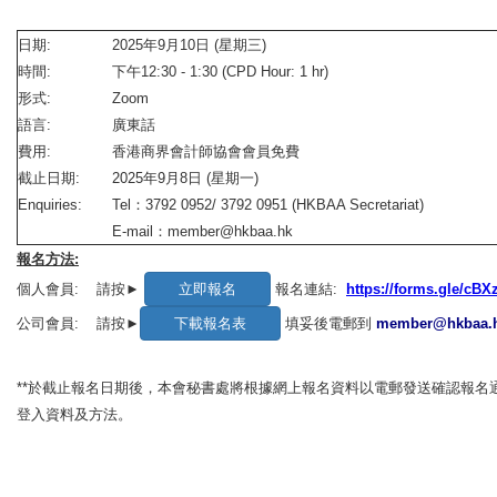
日期:
2025年9月10日 (星期三)
時間:
下午12:30 - 1:30 (CPD Hour: 1 hr)
形式:
Zoom
語言:
廣東話
費用:
香港商界會計師協會會員免費
截止日期:
2025年9月8日 (星期一)
Enquiries:
Tel：3792 0952/ 3792 0951 (HKBAA Secretariat)
E-mail：member@hkbaa.hk
報名方法:
個人會員:
請按►
報名連結:
https://forms.gle/cB
公司會員:
請按►
填妥後電郵到
member@hkbaa.
**於截止報名日期後，本會秘書處將根據網上報名資料以電郵發送確認報名
登入資料及方法。